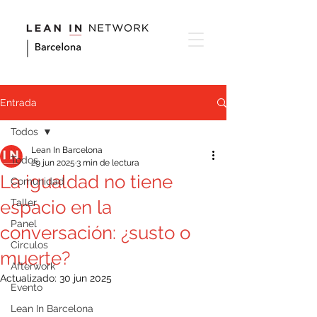
Entrada
Todos
Lean In Barcelona
Todos
29 jun 2025
3 min de lectura
La igualdad no tiene
Comunidad
espacio en la
Taller
Panel
conversación: ¿susto o
Circulos
muerte?
Afterwork
Actualizado:
30 jun 2025
Evento
Lean In Barcelona