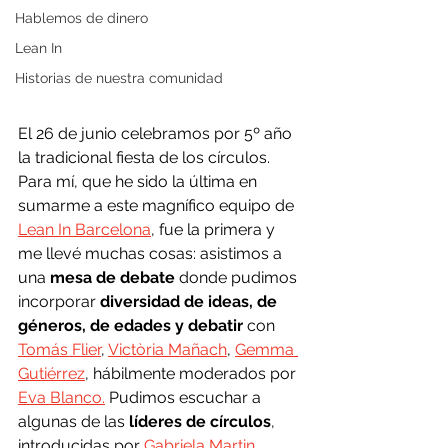
Hablemos de dinero
Lean In
Historias de nuestra comunidad
El 26 de junio celebramos por 5º año 
la tradicional fiesta de los círculos. 
Para mí, que he sido la última en 
sumarme a este magnífico equipo de 
Lean In Barcelona
, fue la primera y 
me llevé muchas cosas: asistimos a 
una 
mesa de debate
 donde pudimos 
incorporar 
diversidad de ideas, de 
géneros, de edades y debatir
 con 
Tomás Flier
, 
Victòria Mañach
, 
Gemma 
Gutiérrez
, hábilmente moderados por 
Eva Blanco.
 Pudimos escuchar a 
algunas de las 
líderes de círculos
, 
introducidas por 
Gabriela Martin
, 