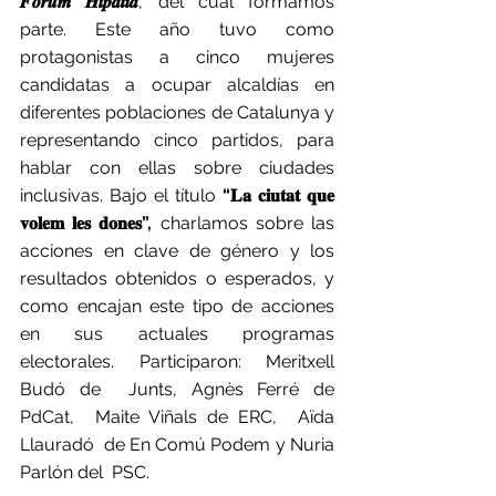
𝑭𝒐̀𝒓𝒖𝒎 𝑯𝒊𝒑𝒂𝒕𝒊𝒂
, del cual formamos 
parte. Este año tuvo como 
protagonistas a cinco mujeres 
candidatas a ocupar alcaldías en 
diferentes poblaciones de Catalunya y 
representando cinco partidos, para 
hablar con ellas sobre ciudades 
inclusivas. Bajo el título 
“𝐋𝐚 𝐜𝐢𝐮𝐭𝐚𝐭 𝐪𝐮𝐞 
𝐯𝐨𝐥𝐞𝐦 𝐥𝐞𝐬 𝐝𝐨𝐧𝐞𝐬”,
 charlamos sobre las 
acciones en clave de género y los 
resultados obtenidos o esperados, y 
como encajan este tipo de acciones 
en sus actuales programas 
electorales. Participaron: Meritxell 
Budó de  Junts, Agnès Ferré de  
PdCat,  Maite Viñals de ERC,  Aïda 
Llauradó  de En Comú Podem y Nuria 
Parlón del  PSC.