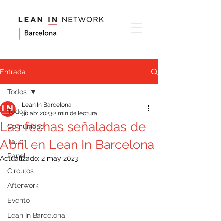
Entrada
Todos
Lean In Barcelona
Todos
30 abr 2023
2 min de lectura
Las fechas señaladas de
Comunidad
Abril en Lean In Barcelona
Taller
Panel
Actualizado:
2 may 2023
Circulos
Afterwork
Evento
Lean In Barcelona