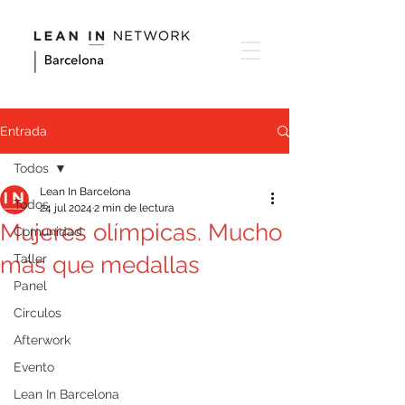
Entrada
Todos
Lean In Barcelona
Todos
24 jul 2024
2 min de lectura
Mujeres olímpicas. Mucho
Comunidad
más que medallas
Taller
Panel
Circulos
Afterwork
Evento
Lean In Barcelona