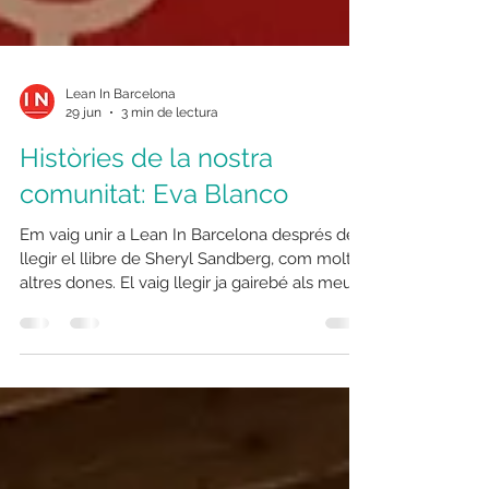
Lean In Barcelona
29 jun
3 min de lectura
Històries de la nostra
comunitat: Eva Blanco
Em vaig unir a Lean In Barcelona després de
llegir el llibre de Sheryl Sandberg, com moltes
altres dones. El vaig llegir ja gairebé als meus
50 anys i la manera en que la Sheryl posa
nom i cognoms a moltes situacions que totes
hem viscut em va sacsejar tant que vaig
començar a canviar certes coses de la meva