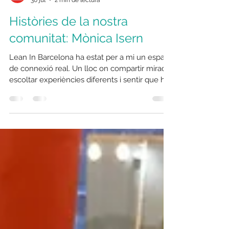
Lean In Barcelona
30 jul
2 min de lectura
Històries de la nostra
comunitat: Mònica Isern
Lean In Barcelona ha estat per a mi un espai
de connexió real. Un lloc on compartir mirada,
escoltar experiències diferents i sentir que hi
ha una comunitat de dones amb qui dialogar
des de la confiança, la curiositat i el respecte.
La meva entrada a Lean In té nom propi: el de
l'Eva Blanco. He de dir que realment va ser
una doble descoberta: la d'ella -ens
coneixíem de feia temps, quan totes dues
estàvem en un altre moment professional- i la
de la comunitat. La meva primera