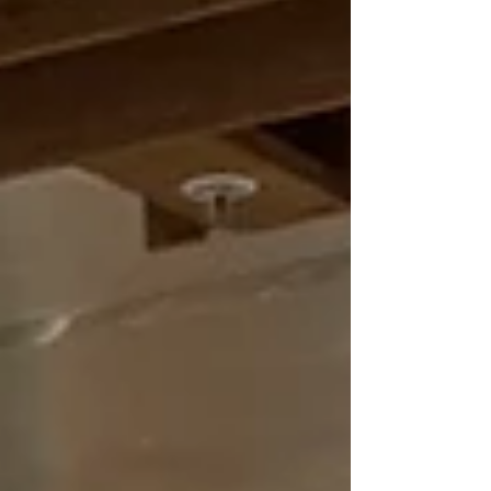
vida. Al final del llibre parla dels cercles, que
en aquell moment es començaven a crear
per tot el món, i vaig buscar si a Barcelona n’hi
havia cap. Així vaig topar amb