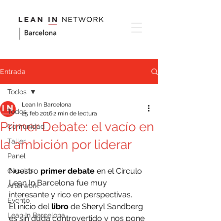
Entrada
Todos
Lean In Barcelona
Todos
25 feb 2016
2 min de lectura
Primer Debate: el vacío en
Comunidad
la ambición por liderar
Taller
Panel
Nuestro 
primer debate
 en el Circulo 
Circulos
Lean In Barcelona fue muy 
Afterwork
interesante y rico en perspectivas.
Evento
El inicio del 
libro
 de Sheryl Sandberg 
Lean In Barcelona
es sin duda controvertido y nos pone 