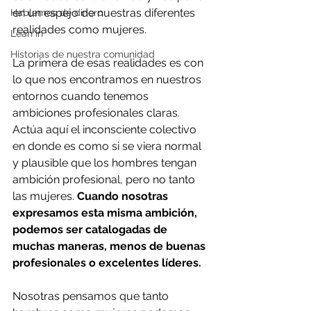
en un espejo de nuestras diferentes 
Hablemos de dinero
realidades como mujeres.
Lean In
Historias de nuestra comunidad
La primera de esas realidades es con 
lo que nos encontramos en nuestros 
entornos cuando tenemos 
ambiciones profesionales claras. 
Actúa aquí el inconsciente colectivo 
en donde es como si se viera normal 
y plausible que los hombres tengan 
ambición profesional, pero no tanto 
las mujeres. 
Cuando nosotras 
expresamos esta misma ambición, 
podemos ser catalogadas de 
muchas maneras, menos de buenas 
profesionales o excelentes líderes.
Nosotras pensamos que tanto 