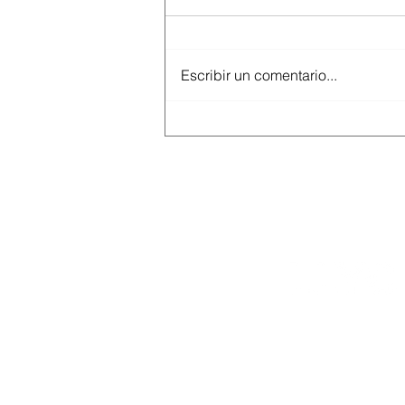
Escribir un comentario...
Hacemos una pausa para
tomar impulso