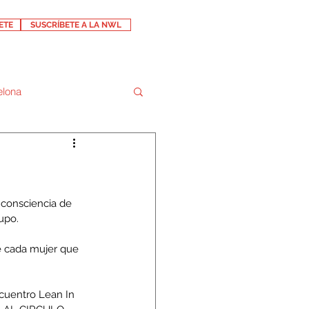
ETE
SUSCRÍBETE A LA NWL
elona
 consciencia de 
upo.
e cada mujer que 
cuentro Lean In 