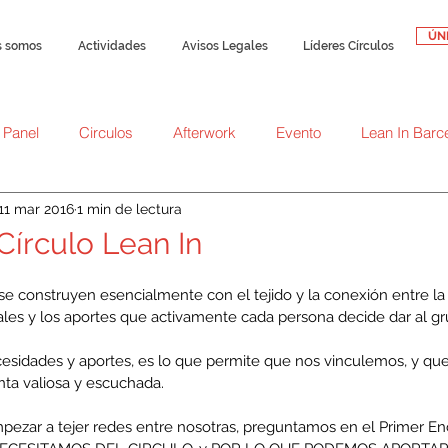
ÚN
s somos
Actividades
Avisos Legales
Líderes Círculos
Panel
Circulos
Afterwork
Evento
Lean In Barc
11 mar 2016
1 min de lectura
Historias de nuestra comunidad
Círculo Lean In
 se construyen esencialmente con el tejido y la conexión entre la
les y los aportes que activamente cada persona decide dar al gr
esidades y aportes, es lo que permite que nos vinculemos, y qu
enta valiosa y escuchada.
pezar a tejer redes entre nosotras, preguntamos en el Primer En