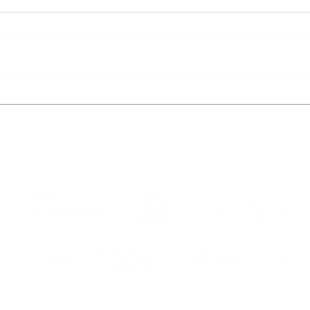
Històries de la nostra
10 a
comunitat: Mònica Isern
supe
Patrocinadores