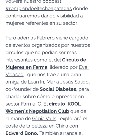
volverá nuestro podcast 
#rompiendoeltechoapatadas
 donde 
continuaremos dando visibilidad a 
mujeres referentes en su sector. 
Pero además Febrero viene cargado 
de eventos organizados por nuestros 
círculos que no podían ser más 
interesantes como el del 
Círculo de 
Mujeres en Farma
, liderado por 
Eva 
Velasco
,  que nos trae a una gran 
amiga de Lean In, 
Maria Jesús Salido
, 
co-founder de 
Social Diabetes
, para 
charlar sobre cómo emprender en 
sector Farma. O. El 
círculo  KOOL 
Women´s Negotiation Club
 que de 
la mano de 
Gènia Valls
,  explorará el 
coste de la belleza en China con 
Edward Bono.
 También arranca el 