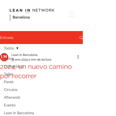
Entrada
Todos
Lean In Barcelona
Todos
31 ene 2024
2 min de lectura
2024, un nuevo camino
Comunidad
por recorrer
Taller
Panel
Circulos
Afterwork
Evento
Lean In Barcelona