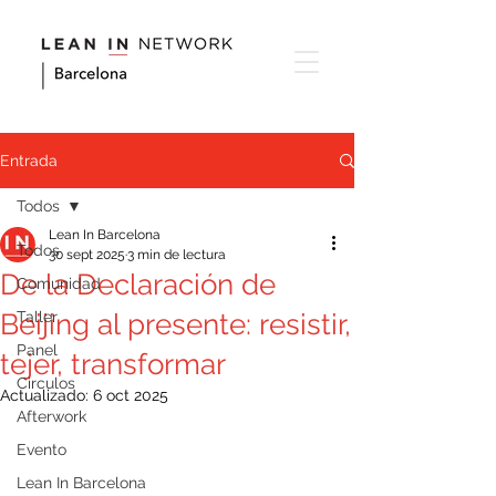
Entrada
Todos
Lean In Barcelona
Todos
30 sept 2025
3 min de lectura
De la Declaración de
Comunidad
Beijing al presente: resistir,
Taller
Panel
tejer, transformar
Circulos
Actualizado:
6 oct 2025
Afterwork
Evento
Lean In Barcelona