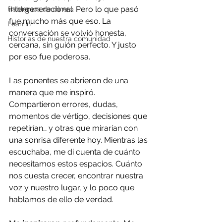
intergeneracional. Pero lo que pasó 
Hablemos de dinero
fue mucho más que eso. La 
Lean In
conversación se volvió honesta, 
Historias de nuestra comunidad
cercana, sin guión perfecto. Y justo 
por eso fue poderosa.
Las ponentes se abrieron de una 
manera que me inspiró. 
Compartieron errores, dudas, 
momentos de vértigo, decisiones que 
repetirían… y otras que mirarían con 
una sonrisa diferente hoy. Mientras las 
escuchaba, me di cuenta de cuánto 
necesitamos estos espacios. Cuánto 
nos cuesta crecer, encontrar nuestra 
voz y nuestro lugar, y lo poco que 
hablamos de ello de verdad.