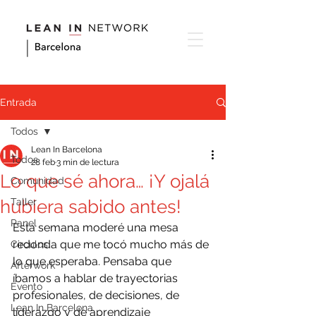
Entrada
Todos
Lean In Barcelona
Todos
28 feb
3 min de lectura
Lo que sé ahora… ¡Y ojalá
Comunidad
hubiera sabido antes!
Taller
Panel
Esta semana moderé una mesa 
redonda que me tocó mucho más de 
Circulos
lo que esperaba. Pensaba que 
Afterwork
íbamos a hablar de trayectorias 
Evento
profesionales, de decisiones, de 
Lean In Barcelona
liderazgo y de aprendizaje 