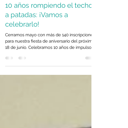
Lean In Barcelona
29 may
2 min de lectura
10 años rompiendo el techo
a patadas: ¡Vamos a
celebrarlo!
Cerramos mayo con más de 140 inscripciones
para nuestra fiesta de aniversario del próximo
18 de junio. Celebramos 10 años de impulso,
de avanzar juntas, acompañadas, en círculos y
de darnos soporte las unas a las otras. Da
igual cuándo llegaste a nosotras, o si estás por
llegar, vas a ser bienvenida y te queremos a
nuestro lado, en nuestros círculos, en
nuestros actos. Con nosotras. En estos 10
años han pasado muchas personas por Lean
In Barcelona, desde su fundadora y vision