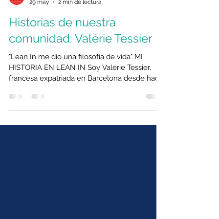
Lean In Barcelona
29 may
2 min de lectura
Historias de nuestra
comunidad: Valérie Tessier
"Lean In me dio una filosofía de vida" MI
HISTORIA EN LEAN IN Soy Valérie Tessier,
francesa expatriada en Barcelona desde hace
más de 20 años. Soy ingeniera de formación y
madre de 3 hijos. Después de hacer una
pausa profesional para cuidar de ellos, retomé
la vida laboral como autónoma en una PYME
familiar durante 5 años. Aprendí muchísimo en
esos años y lo pasé muy bien, pero echaba de
menos tener más margen de gestión y poder
tomar iniciativas propias. Con el tiempo, sentí