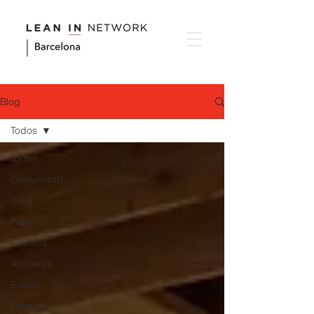
Blog
Todos
Todos
Comunidad
Taller
Panel
Circulos
Afterwork
Evento
Lean In