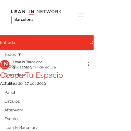
Entrada
Todos
Lean In Barcelona
Todos
9 oct 2019
3 min de lectura
Ocupa Tu Espacio
Comunidad
Actualizado:
27 oct 2019
Taller
Panel
Circulos
Afterwork
Evento
Lean In Barcelona