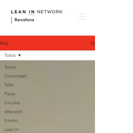
Blog
Todos
Todos
Comunidad
Taller
Panel
Circulos
Afterwork
Evento
Lean In